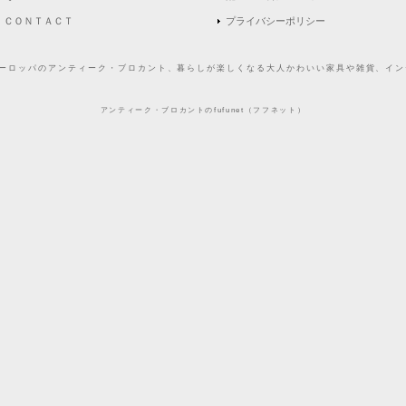
ＣＯＮＴＡＣＴ
プライバシーポリシー
どヨーロッパのアンティーク・ブロカント、暮らしが楽しくなる大人かわいい家具や雑貨、インテ
アンティーク・ブロカントのfufunet（フフネット）