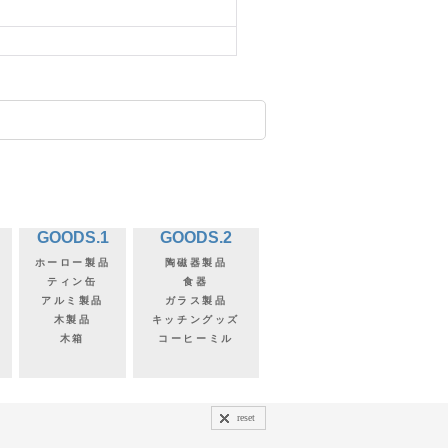
GOODS.1
GOODS.2
ホーロー製品
陶磁器製品
ティン缶
食器
アルミ製品
ガラス製品
木製品
キッチングッズ
木箱
コーヒーミル
reset