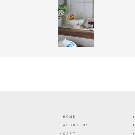
ＨＯＭＥ
ＡＢＯＵＴ ＵＳ
ＣＡＲＴ