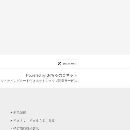
page top
Powered by
おちゃのこネット
とショッピングカート付きネットショップ開業サービス
新規登録
ＭＡＩＬ ＭＡＧＡＺＩＮＥ
特定商取引法表示