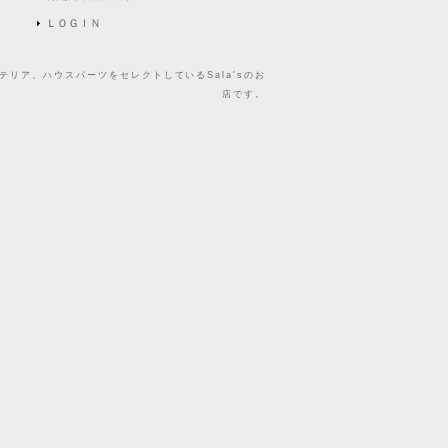
ＬＯＧＩＮ
リア、ハウスパーツをセレクトしているSala'sのお
店です。