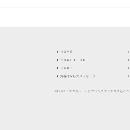
ＨＯＭＥ
ＡＢＯＵＴ ＵＳ
ＣＡＲＴ
お客様からのメッセージ
fufunet（フフネット）はフランスやイギリスな