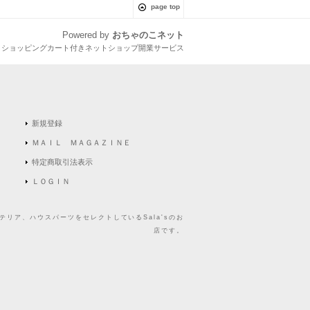
page top
Powered by
おちゃのこネット
とショッピングカート付きネットショップ開業サービス
新規登録
ＭＡＩＬ ＭＡＧＡＺＩＮＥ
特定商取引法表示
ＬＯＧＩＮ
リア、ハウスパーツをセレクトしているSala'sのお
店です。