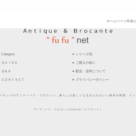
ホームページ作成
Category
シリーズ別
ＧＵＩＤＥ
ご購入の前に
Ｑ＆Ａ
配送・送料について
ＣＯＮＴＡＣＴ
プライバシーポリシー
どヨーロッパのアンティーク・ブロカント、暮らしが楽しくなる大人かわいい家具や雑貨、インテ
アンティーク・ブロカントのfufunet（フフネット）