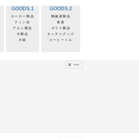
GOODS.1
GOODS.2
ホーロー製品
陶磁器製品
ティン缶
食器
アルミ製品
ガラス製品
木製品
キッチングッズ
木箱
コーヒーミル
reset