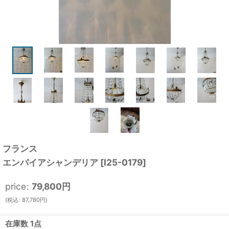
フランス
エンパイアシャンデリア
[
I25-0179
]
price
:
79,800
円
(
税込
:
87,780
円
)
在庫数 1点