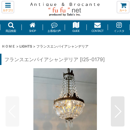
カテゴリ
カート
商品検索
SHOP
お客様の声
GUIDE
CONTACT
インスタ
ＨＯＭＥ
>
LIGHTS
>
フランスエンパイアシャンデリア
フランスエンパイアシャンデリア
[
I25-0179
]