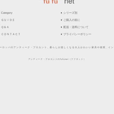
Category
シリーズ別
ＧＵＩＤＥ
ご購入の前に
Ｑ＆Ａ
配送・送料について
ＣＯＮＴＡＣＴ
プライバシーポリシー
どヨーロッパのアンティーク・ブロカント、暮らしが楽しくなる大人かわいい家具や雑貨、インテ
アンティーク・ブロカントのfufunet（フフネット）