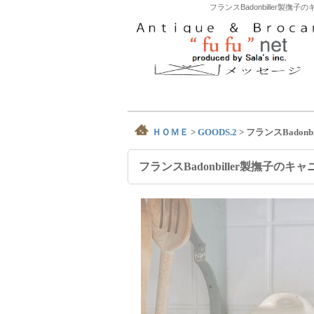
フランスBadonbiller
ＨＯＭＥ
>
GOODS.2
>
フランスBadon
フランスBadonbiller製撫子のキ