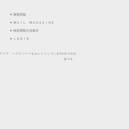
新規登録
ＭＡＩＬ ＭＡＧＡＺＩＮＥ
特定商取引法表示
ＬＯＧＩＮ
リア、ハウスパーツをセレクトしているSala'sのお
店です。