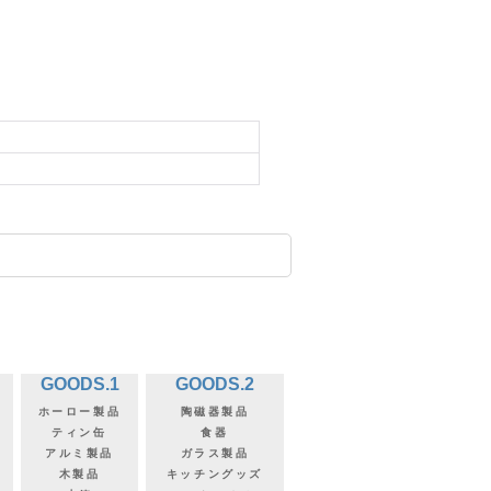
GOODS.1
GOODS.2
ホーロー製品
陶磁器製品
ティン缶
食器
アルミ製品
ガラス製品
木製品
キッチングッズ