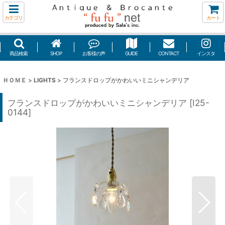
カテゴリ
カート
商品検索
SHOP
お客様の声
GUIDE
CONTACT
インスタ
ＨＯＭＥ
>
LIGHTS
>
フランスドロップがかわいいミニシャンデリア
フランスドロップがかわいいミニシャンデリア
[
I25-
0144
]