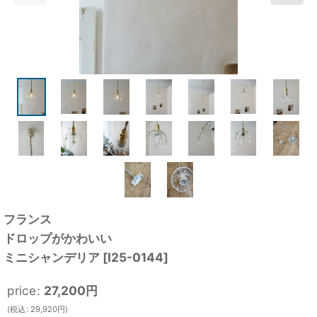
フランス
ドロップがかわいい
ミニシャンデリア
[
I25-0144
]
price
:
27,200
円
(
税込
:
29,920
円
)