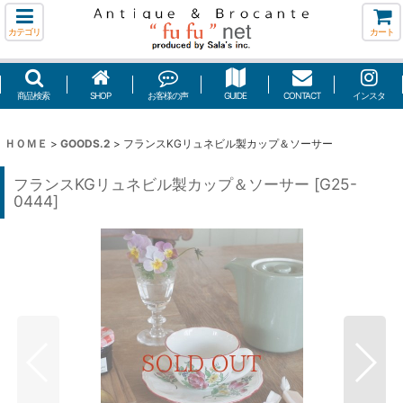
カテゴリ
カート
商品検索
SHOP
お客様の声
GUIDE
CONTACT
インスタ
ＨＯＭＥ
>
GOODS.2
>
フランスKGリュネビル製カップ＆ソーサー
フランスKGリュネビル製カップ＆ソーサー
[
G25-
0444
]