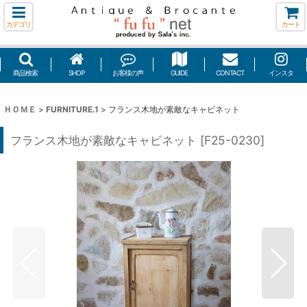
カテゴリ
カート
商品検索
SHOP
お客様の声
GUIDE
CONTACT
インスタ
ＨＯＭＥ
>
FURNITURE.1
>
フランス木地が素敵なキャビネット
フランス木地が素敵なキャビネット
[
F25-0230
]