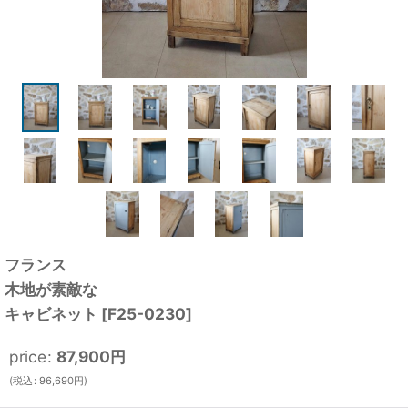
フランス
木地が素敵な
キャビネット
[
F25-0230
]
price
:
87,900
円
(
税込
:
96,690
円
)