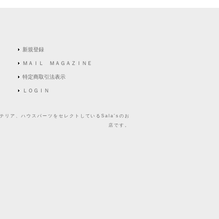
新規登録
ＭＡＩＬ ＭＡＧＡＺＩＮＥ
特定商取引法表示
ＬＯＧＩＮ
リア、ハウスパーツをセレクトしているSala'sのお
店です。