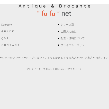
Category
シリーズ別
ＧＵＩＤＥ
ご購入の前に
Ｑ＆Ａ
配送・送料について
ＣＯＮＴＡＣＴ
プライバシーポリシー
どヨーロッパのアンティーク・ブロカント、暮らしが楽しくなる大人かわいい家具や雑貨、インテ
アンティーク・ブロカントのfufunet（フフネット）