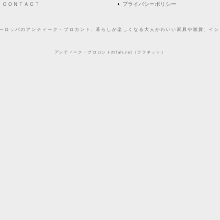
ＣＯＮＴＡＣＴ
プライバシーポリシー
どヨーロッパのアンティーク・ブロカント、暮らしが楽しくなる大人かわいい家具や雑貨、インテ
アンティーク・ブロカントのfufunet（フフネット）