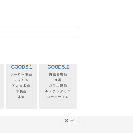
GOODS.1
GOODS.2
ホーロー製品
陶磁器製品
ティン缶
食器
アルミ製品
ガラス製品
木製品
キッチングッズ
木箱
コーヒーミル
reset