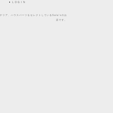
ＬＯＧＩＮ
リア、ハウスパーツをセレクトしているSala'sのお
店です。