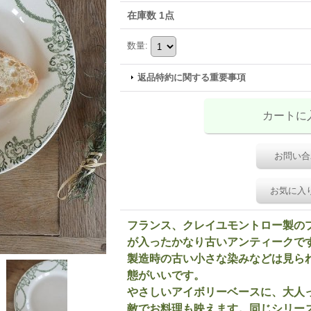
在庫数 1点
数量
:
返品特約に関する重要事項
お問い合
お気に入
フランス、クレイユモントロー製のプレー
が入ったかなり古いアンティークで
製造時の古い小さな染みなどは見ら
態がいいです。
やさしいアイボリーベースに、大人
敵でお料理も映えます。同じシリー