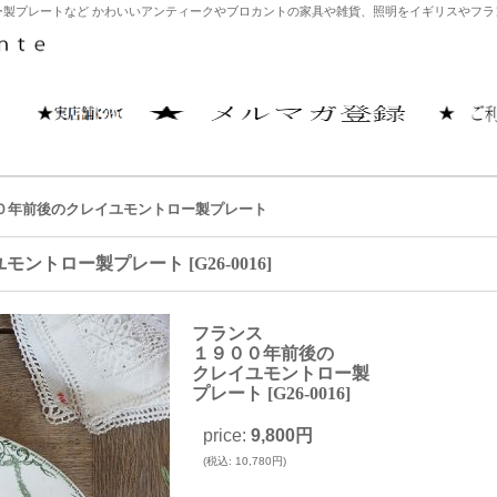
製プレートなど かわいいアンティークやブロカントの家具や雑貨、照明をイギリスやフランス
０年前後のクレイユモントロー製プレート
ユモントロー製プレート
[
G26-0016
]
フランス
１９００年前後の
クレイユモントロー製
プレート
[
G26-0016
]
price
:
9,800円
(
税込
:
10,780円
)