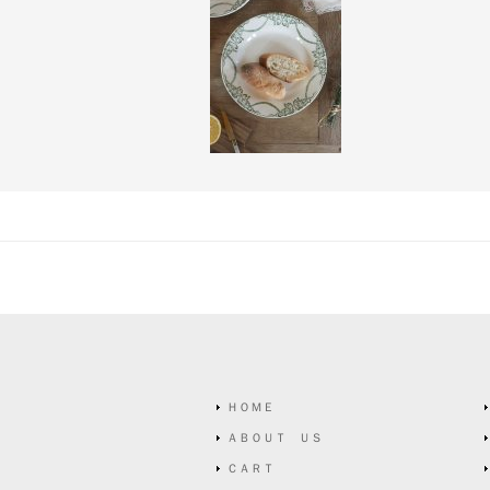
ＨＯＭＥ
ＡＢＯＵＴ ＵＳ
ＣＡＲＴ