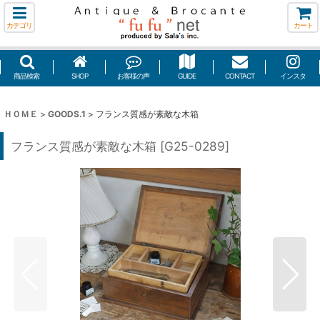
カテゴリ
カート
商品検索
SHOP
お客様の声
GUIDE
CONTACT
インスタ
ＨＯＭＥ
>
GOODS.1
>
フランス質感が素敵な木箱
フランス質感が素敵な木箱
[
G25-0289
]