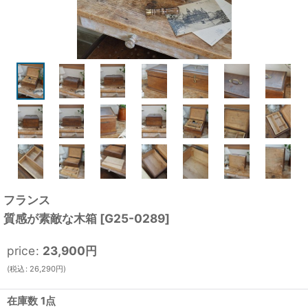
フランス
質感が素敵な木箱
[
G25-0289
]
price
:
23,900
円
(
税込
:
26,290
円
)
在庫数 1点