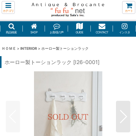
カテゴリ
カート
商品検索
SHOP
お客様の声
GUIDE
CONTACT
インスタ
ＨＯＭＥ
>
INTERIOR
>
ホーロー製トーションラック
ホーロー製トーションラック
[
I26-0001
]