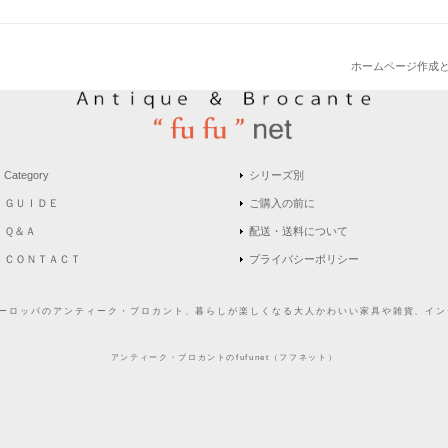
ホームページ作成
Category
シリーズ別
ＧＵＩＤＥ
ご購入の前に
Ｑ＆Ａ
配送・送料について
ＣＯＮＴＡＣＴ
プライバシーポリシー
どヨーロッパのアンティーク・ブロカント、暮らしが楽しくなる大人かわいい家具や雑貨、インテ
アンティーク・ブロカントのfufunet（フフネット）