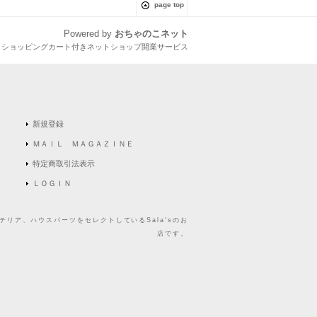
page top
Powered by
おちゃのこネット
とショッピングカート付きネットショップ開業サービス
新規登録
ＭＡＩＬ ＭＡＧＡＺＩＮＥ
特定商取引法表示
ＬＯＧＩＮ
リア、ハウスパーツをセレクトしているSala'sのお
店です。