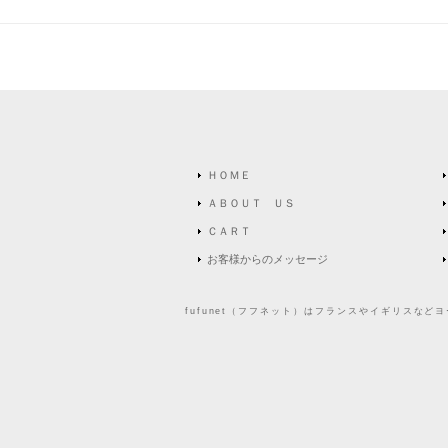
ＨＯＭＥ
ＡＢＯＵＴ ＵＳ
ＣＡＲＴ
お客様からのメッセージ
fufunet（フフネット）はフランスやイギリスな