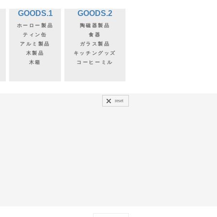
GOODS.1
GOODS.2
ホーロー製品
陶磁器製品
ティン缶
食器
アルミ製品
ガラス製品
木製品
キッチングッズ
木箱
コーヒーミル
reset