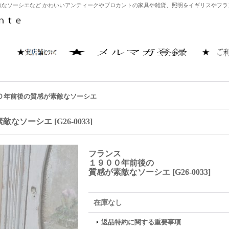
なソーシエなど かわいいアンティークやブロカントの家具や雑貨、照明をイギリスやフランス
０年前後の質感が素敵なソーシエ
素敵なソーシエ
[
G26-0033
]
フランス
１９００年前後の
質感が素敵なソーシエ
[
G26-0033
]
在庫なし
返品特約に関する重要事項