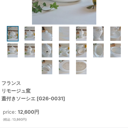
フランス
リモージュ窯
蓋付きソーシエ
[
G26-0031
]
price
:
12,600
円
(
税込
:
13,860
円
)