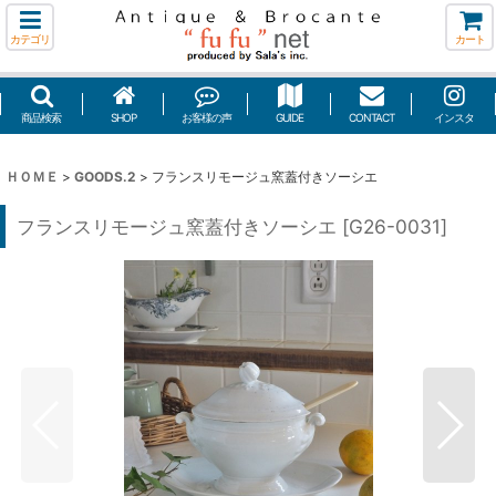
カテゴリ
カート
商品検索
SHOP
お客様の声
GUIDE
CONTACT
インスタ
ＨＯＭＥ
>
GOODS.2
>
フランスリモージュ窯蓋付きソーシエ
フランスリモージュ窯蓋付きソーシエ
[
G26-0031
]