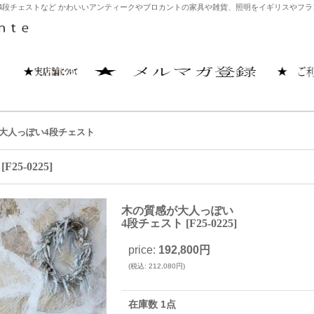
4段チェストなど かわいいアンティークやブロカントの家具や雑貨、照明をイギリスやフランス
大人っぽい4段チェスト
[
F25-0225
]
木の質感が大人っぽい
4段チェスト
[
F25-0225
]
price
:
192,800円
(
税込
:
212,080円
)
在庫数 1点