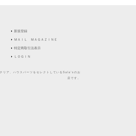
新規登録
ＭＡＩＬ ＭＡＧＡＺＩＮＥ
特定商取引法表示
ＬＯＧＩＮ
リア、ハウスパーツをセレクトしているSala'sのお
店です。