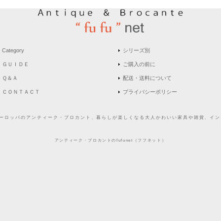
Category
シリーズ別
ＧＵＩＤＥ
ご購入の前に
Ｑ＆Ａ
配送・送料について
ＣＯＮＴＡＣＴ
プライバシーポリシー
どヨーロッパのアンティーク・ブロカント、暮らしが楽しくなる大人かわいい家具や雑貨、インテ
アンティーク・ブロカントのfufunet（フフネット）