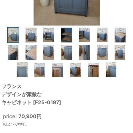
フランス
デザインが素敵な
キャビネット
[
F25-0197
]
price
:
70,900
円
(
税込
:
77,990
円
)