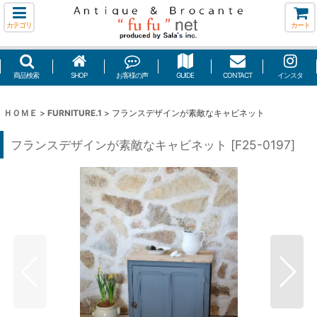
カテゴリ
カート
商品検索
SHOP
お客様の声
GUIDE
CONTACT
インスタ
ＨＯＭＥ
>
FURNITURE.1
>
フランスデザインが素敵なキャビネット
フランスデザインが素敵なキャビネット
[
F25-0197
]