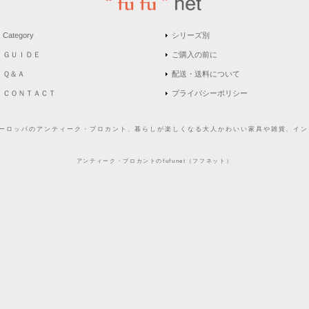
Category
シリーズ別
ＧＵＩＤＥ
ご購入の前に
Ｑ＆Ａ
配送・送料について
ＣＯＮＴＡＣＴ
プライバシーポリシー
どヨーロッパのアンティーク・ブロカント、暮らしが楽しくなる大人かわいい家具や雑貨、インテ
アンティーク・ブロカントのfufunet（フフネット）