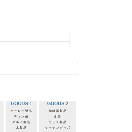
GOODS.1
GOODS.2
ホーロー製品
陶磁器製品
ティン缶
食器
アルミ製品
ガラス製品
木製品
キッチングッズ