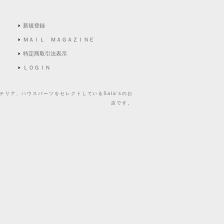
新規登録
ＭＡＩＬ ＭＡＧＡＺＩＮＥ
特定商取引法表示
ＬＯＧＩＮ
リア、ハウスパーツをセレクトしているSala'sのお
店です。