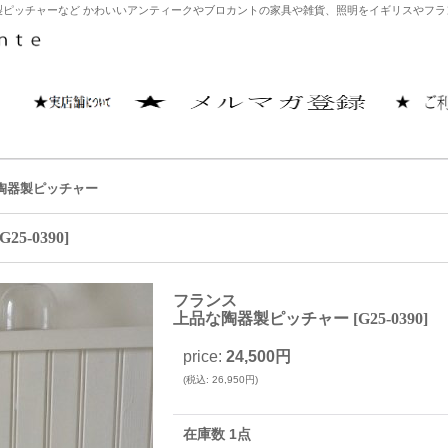
ピッチャーなど かわいいアンティークやブロカントの家具や雑貨、照明をイギリスやフランス
陶器製ピッチャー
G25-0390
]
フランス
上品な陶器製ピッチャー
[
G25-0390
]
price
:
24,500円
(
税込
:
26,950円
)
在庫数 1点