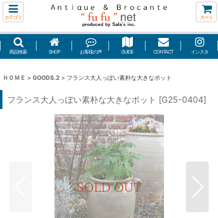
カテゴリ
カート
商品検索
SHOP
お客様の声
GUIDE
CONTACT
インスタ
ＨＯＭＥ
>
GOODS.2
>
フランス大人っぽい素朴な大きなポット
フランス大人っぽい素朴な大きなポット
[
G25-0404
]