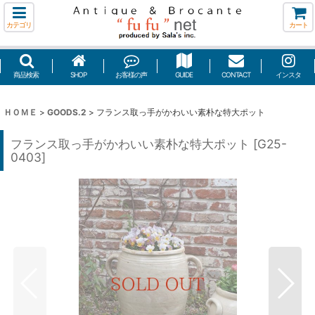
カテゴリ
カート
商品検索
SHOP
お客様の声
GUIDE
CONTACT
インスタ
ＨＯＭＥ
>
GOODS.2
>
フランス取っ手がかわいい素朴な特大ポット
フランス取っ手がかわいい素朴な特大ポット
[
G25-
0403
]