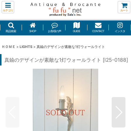
カテゴリ
カート
商品検索
SHOP
お客様の声
GUIDE
CONTACT
インスタ
ＨＯＭＥ
>
LIGHTS
>
真鍮のデザインが素敵な1灯ウォールライト
真鍮のデザインが素敵な1灯ウォールライト
[
I25-0188
]