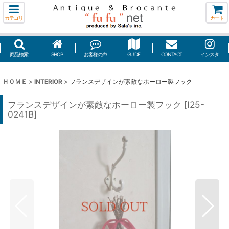
カテゴリ
カート
商品検索
SHOP
お客様の声
GUIDE
CONTACT
インスタ
ＨＯＭＥ
>
INTERIOR
>
フランスデザインが素敵なホーロー製フック
フランスデザインが素敵なホーロー製フック
[
I25-
0241B
]