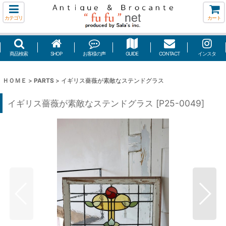
カテゴリ
カート
商品検索
SHOP
お客様の声
GUIDE
CONTACT
インスタ
ＨＯＭＥ
>
PARTS
>
イギリス薔薇が素敵なステンドグラス
イギリス薔薇が素敵なステンドグラス
[
P25-0049
]