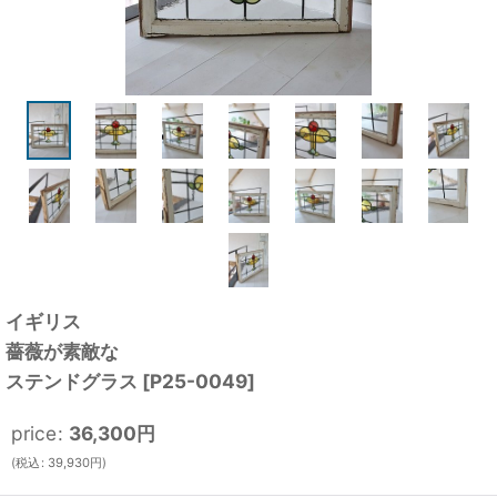
イギリス
薔薇が素敵な
ステンドグラス
[
P25-0049
]
price
:
36,300
円
(
税込
:
39,930
円
)