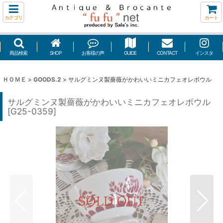
カテゴリ
カート
商品検索
SHOP
お客様の声
GUIDE
CONTACT
インスタ
ＨＯＭＥ
>
GOODS.2
>
サルグミンヌ製薔薇がかわいいミニカフェオレボウル
サルグミンヌ製薔薇がかわいいミニカフェオレボウル
[
G25-0359
]