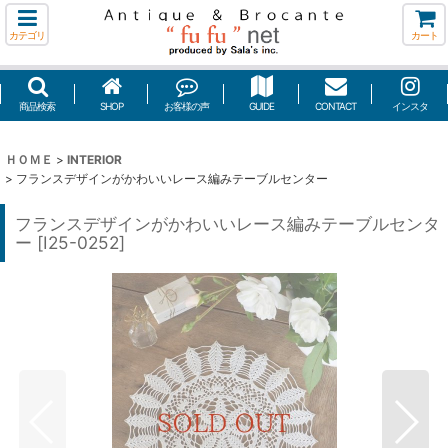
カテゴリ
カート
商品検索
SHOP
お客様の声
GUIDE
CONTACT
インスタ
ＨＯＭＥ
>
INTERIOR
>
フランスデザインがかわいいレース編みテーブルセンター
フランスデザインがかわいいレース編みテーブルセンタ
ー
[
I25-0252
]