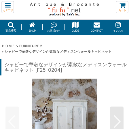
カテゴリ
カート
商品検索
SHOP
お客様の声
GUIDE
CONTACT
インスタ
ＨＯＭＥ
>
FURNITURE.2
>
シャビーで華奢なデザインが素敵なメディスンウォールキャビネット
シャビーで華奢なデザインが素敵なメディスンウォール
キャビネット
[
F25-0204
]