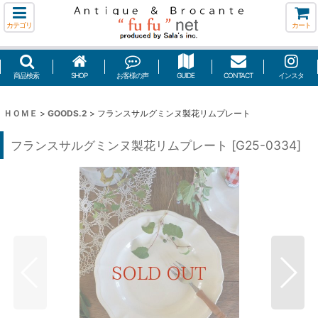
カテゴリ
カート
商品検索
SHOP
お客様の声
GUIDE
CONTACT
インスタ
ＨＯＭＥ
>
GOODS.2
>
フランスサルグミンヌ製花リムプレート
フランスサルグミンヌ製花リムプレート
[
G25-0334
]