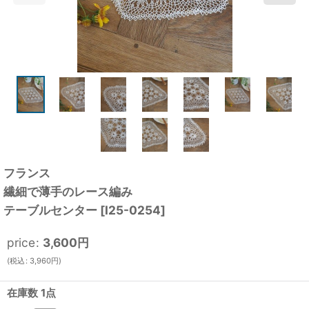
フランス
繊細で薄手のレース編み
テーブルセンター
[
I25-0254
]
price
:
3,600
円
(
税込
:
3,960
円
)
在庫数 1点