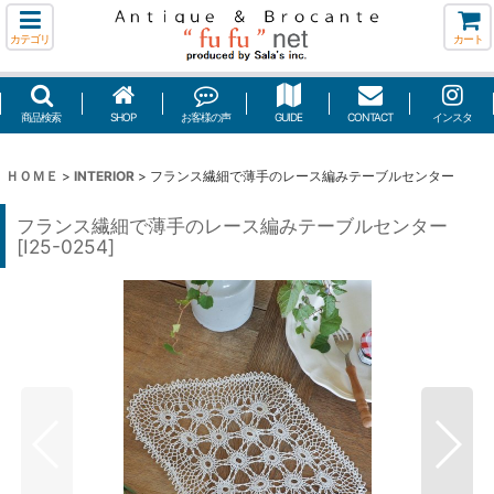
カテゴリ
カート
商品検索
SHOP
お客様の声
GUIDE
CONTACT
インスタ
ＨＯＭＥ
>
INTERIOR
>
フランス繊細で薄手のレース編みテーブルセンター
フランス繊細で薄手のレース編みテーブルセンター
[
I25-0254
]