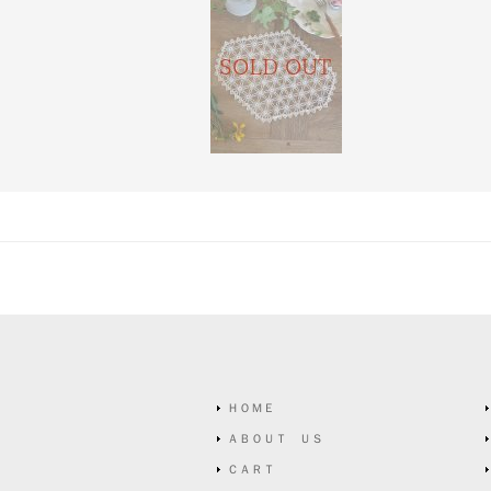
ＨＯＭＥ
ＡＢＯＵＴ ＵＳ
ＣＡＲＴ