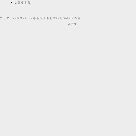
ＬＯＧＩＮ
リア、ハウスパーツをセレクトしているSala'sのお
店です。