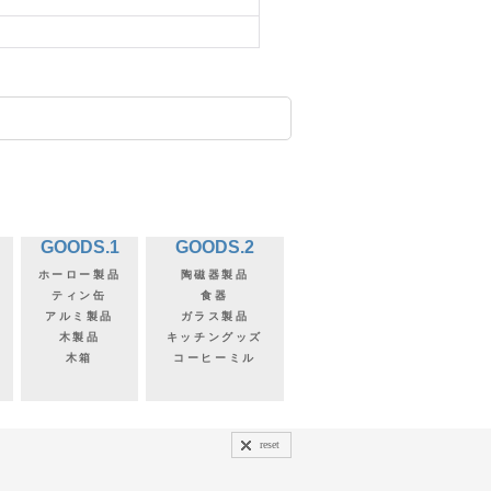
GOODS.1
GOODS.2
ホーロー製品
陶磁器製品
ティン缶
食器
アルミ製品
ガラス製品
木製品
キッチングッズ
木箱
コーヒーミル
reset