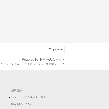
page top
Powered by
おちゃのこネット
とショッピングカート付きネットショップ開業サービス
新規登録
ＭＡＩＬ ＭＡＧＡＺＩＮＥ
特定商取引法表示