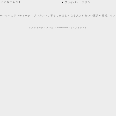
ＣＯＮＴＡＣＴ
プライバシーポリシー
どヨーロッパのアンティーク・ブロカント、暮らしが楽しくなる大人かわいい家具や雑貨、インテ
アンティーク・ブロカントのfufunet（フフネット）