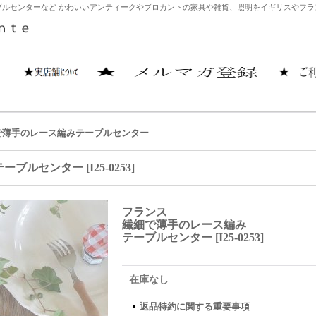
ルセンターなど かわいいアンティークやブロカントの家具や雑貨、照明をイギリスやフランス
で薄手のレース編みテーブルセンター
テーブルセンター
[
I25-0253
]
フランス
繊細で薄手のレース編み
テーブルセンター
[
I25-0253
]
在庫なし
返品特約に関する重要事項