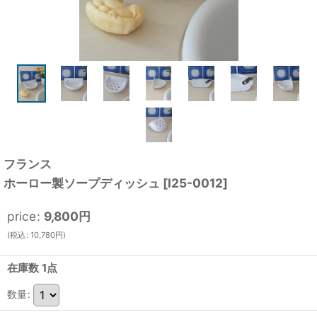
フランス
ホーロー製ソープディッシュ
[
I25-0012
]
price
:
9,800
円
(
税込
:
10,780
円
)
在庫数 1点
数量
: