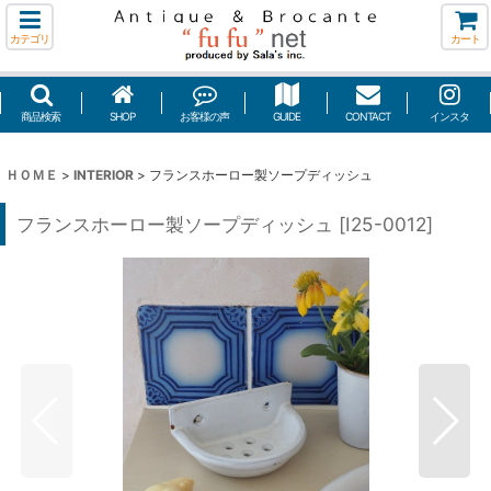
カテゴリ
カート
商品検索
SHOP
お客様の声
GUIDE
CONTACT
インスタ
ＨＯＭＥ
>
INTERIOR
>
フランスホーロー製ソープディッシュ
フランスホーロー製ソープディッシュ
[
I25-0012
]