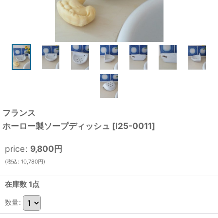
フランス
ホーロー製ソープディッシュ
[
I25-0011
]
price
:
9,800
円
(
税込
:
10,780
円
)
在庫数 1点
数量
: