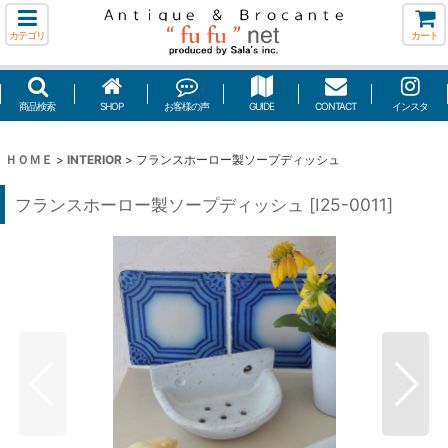
カテゴリ
カート
商品検索
SHOP
お客様の声
GUIDE
CONTACT
インスタ
ＨＯＭＥ
>
INTERIOR
>
フランスホーロー製ソープディッシュ
フランスホーロー製ソープディッシュ
[
I25-0011
]