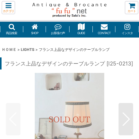
カテゴリ
カート
商品検索
SHOP
お客様の声
GUIDE
CONTACT
インスタ
ＨＯＭＥ
>
LIGHTS
>
フランス上品なデザインのテーブルランプ
フランス上品なデザインのテーブルランプ
[
I25-0213
]