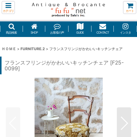
カテゴリ
カート
商品検索
SHOP
お客様の声
GUIDE
CONTACT
インスタ
ＨＯＭＥ
>
FURNITURE.2
>
フランスフリンジがかわいいキッチンチェア
フランスフリンジがかわいいキッチンチェア
[
F25-
0099
]