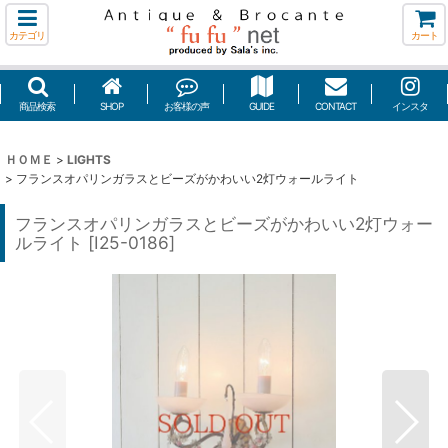
カテゴリ
カート
商品検索
SHOP
お客様の声
GUIDE
CONTACT
インスタ
ＨＯＭＥ
>
LIGHTS
>
フランスオパリンガラスとビーズがかわいい2灯ウォールライト
フランスオパリンガラスとビーズがかわいい2灯ウォー
ルライト
[
I25-0186
]