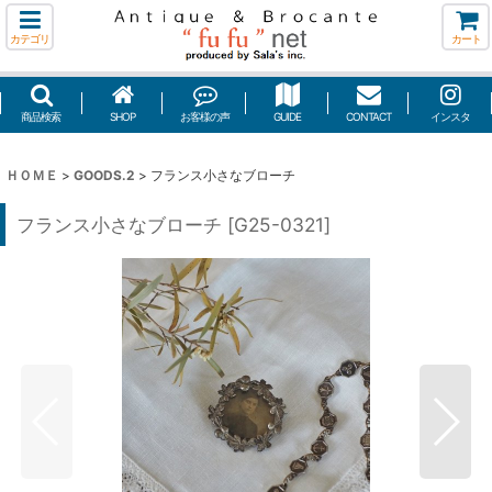
カテゴリ
カート
商品検索
SHOP
お客様の声
GUIDE
CONTACT
インスタ
ＨＯＭＥ
>
GOODS.2
>
フランス小さなブローチ
フランス小さなブローチ
[
G25-0321
]