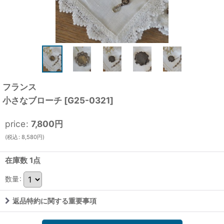
フランス
小さなブローチ
[
G25-0321
]
price
:
7,800
円
(
税込
:
8,580
円
)
在庫数 1点
数量
:
返品特約に関する重要事項