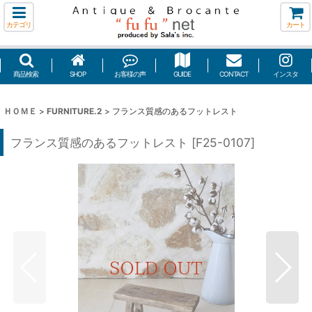
カテゴリ
カート
商品検索
SHOP
お客様の声
GUIDE
CONTACT
インスタ
ＨＯＭＥ
>
FURNITURE.2
>
フランス質感のあるフットレスト
フランス質感のあるフットレスト
[
F25-0107
]