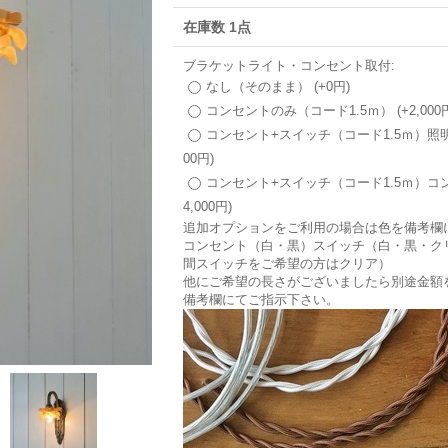
在庫数 1点
ブラケットライト・コンセント取付
:
なし（そのまま）
(+0円)
コンセントのみ（コード1.5ｍ）
(+2,000
コンセント+スイッチ（コード1.5ｍ）照
00円)
コンセント+スイッチ（コード1.5ｍ）
4,000円)
追加オプションをご利用の場合は色を備考欄
コンセント（白・黒）スイッチ（白・黒・ク
間スイッチをご希望の方はクリア）
他にご希望の長さがございましたら別途金額
備考欄にてご指示下さい。