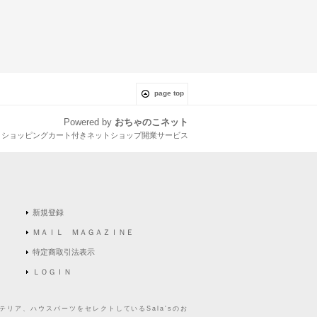
page top
Powered by
おちゃのこネット
とショッピングカート付きネットショップ開業サービス
新規登録
ＭＡＩＬ ＭＡＧＡＺＩＮＥ
特定商取引法表示
ＬＯＧＩＮ
リア、ハウスパーツをセレクトしているSala'sのお