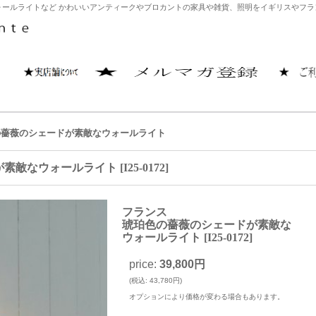
ールライトなど かわいいアンティークやブロカントの家具や雑貨、照明をイギリスやフランス
の薔薇のシェードが素敵なウォールライト
が素敵なウォールライト
[
I25-0172
]
フランス
琥珀色の薔薇のシェードが素敵な
ウォールライト
[
I25-0172
]
price
:
39,800円
(
税込
:
43,780円
)
オプションにより価格が変わる場合もあります。