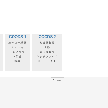
GOODS.1
GOODS.2
ホーロー製品
陶磁器製品
ティン缶
食器
アルミ製品
ガラス製品
木製品
キッチングッズ
木箱
コーヒーミル
reset