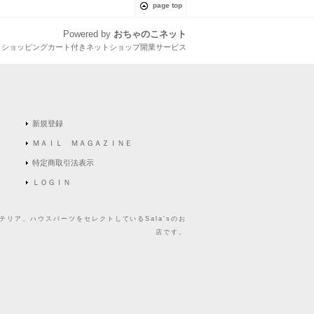
page top
Powered by
おちゃのこネット
とショッピングカート付きネットショップ開業サービス
新規登録
ＭＡＩＬ ＭＡＧＡＺＩＮＥ
特定商取引法表示
ＬＯＧＩＮ
リア、ハウスパーツをセレクトしているSala'sのお
店です。