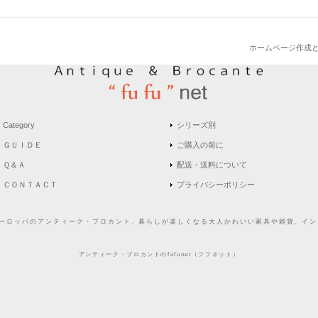
ホームページ作成
Category
シリーズ別
ＧＵＩＤＥ
ご購入の前に
Ｑ＆Ａ
配送・送料について
ＣＯＮＴＡＣＴ
プライバシーポリシー
どヨーロッパのアンティーク・ブロカント、暮らしが楽しくなる大人かわいい家具や雑貨、インテ
アンティーク・ブロカントのfufunet（フフネット）