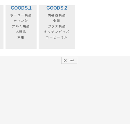
GOODS.1
GOODS.2
ホーロー製品
陶磁器製品
ティン缶
食器
アルミ製品
ガラス製品
木製品
キッチングッズ
木箱
コーヒーミル
reset