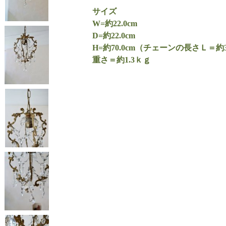
サイズ
W=約22.0cm
D=約22.0cm
H=約70.0cm（チェーンの長さＬ＝約3
重さ＝約1.3ｋｇ