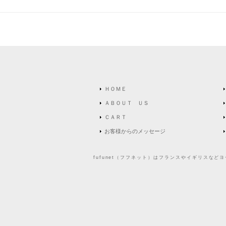
ＨＯＭＥ
ＡＢＯＵＴ ＵＳ
ＣＡＲＴ
お客様からのメッセージ
fufunet（フフネット）はフランスやイギリスな