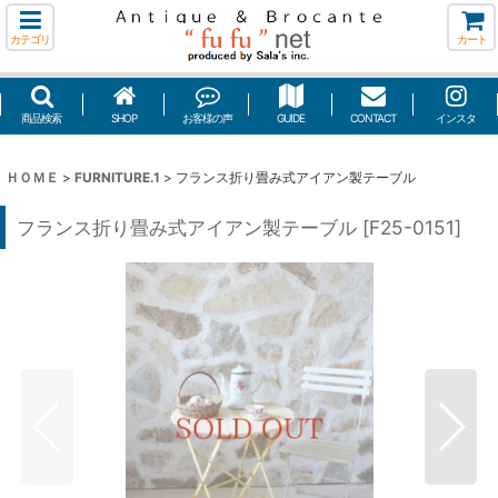
カテゴリ
カート
商品検索
SHOP
お客様の声
GUIDE
CONTACT
インスタ
ＨＯＭＥ
>
FURNITURE.1
>
フランス折り畳み式アイアン製テーブル
フランス折り畳み式アイアン製テーブル
[
F25-0151
]