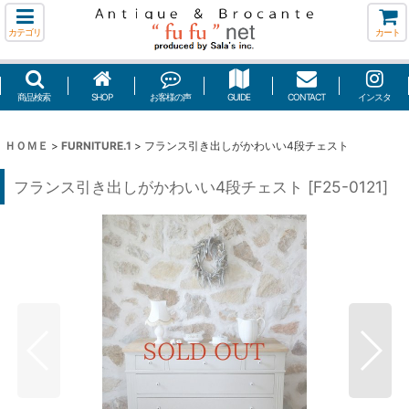
カテゴリ
カート
商品検索
SHOP
お客様の声
GUIDE
CONTACT
インスタ
ＨＯＭＥ
>
FURNITURE.1
>
フランス引き出しがかわいい4段チェスト
フランス引き出しがかわいい4段チェスト
[
F25-0121
]