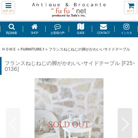
カテゴリ
カート
商品検索
SHOP
お客様の声
GUIDE
CONTACT
インスタ
ＨＯＭＥ
>
FURNITURE.1
>
フランスねじねじの脚がかわいいサイドテーブル
フランスねじねじの脚がかわいいサイドテーブル
[
F25-
0136
]