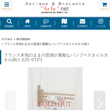
カテゴリ
カート
商品検索
SHOP
お客様の声
GUIDE
CONTACT
インスタ
ＨＯＭＥ
>
INTERIOR
>
フランス木地のままの質感が素敵なバンブースタイルタオル掛け
フランス木地のままの質感が素敵なバンブースタイルタ
オル掛け
[
I25-0131
]