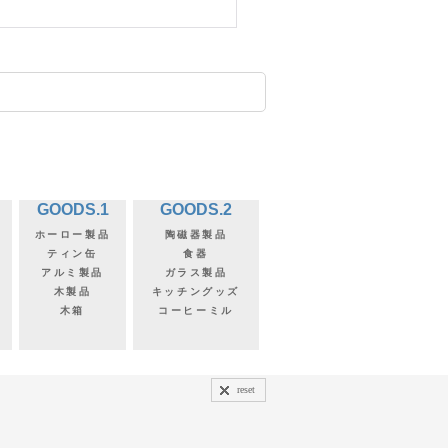
GOODS.1
GOODS.2
ホーロー製品
陶磁器製品
ティン缶
食器
アルミ製品
ガラス製品
木製品
キッチングッズ
木箱
コーヒーミル
reset