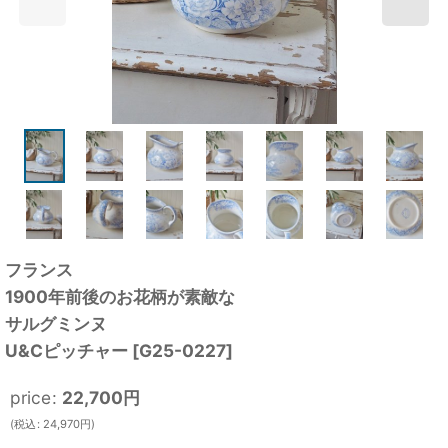
フランス
1900年前後のお花柄が素敵な
サルグミンヌ
U&Cピッチャー
[
G25-0227
]
price
:
22,700
円
(
税込
:
24,970
円
)