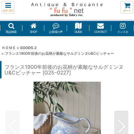
カテゴリ
カート
商品検索
SHOP
お客様の声
GUIDE
CONTACT
インスタ
ＨＯＭＥ
>
GOODS.2
>
フランス1900年前後のお花柄が素敵なサルグミンヌU&Cピッチャー
フランス1900年前後のお花柄が素敵なサルグミンヌ
U&Cピッチャー
[
G25-0227
]