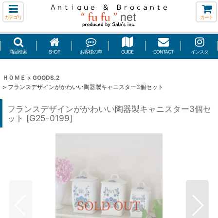
カテゴリ
カート
商品検索
SHOP
お客様の声
GUIDE
CONTACT
インスタ
ＨＯＭＥ
>
GOODS.2
>
フランスデザインがかわいい陶器製キャニスター3個セット
フランスデザインがかわいい陶器製キャニスター3個セ
ット
[
G25-0199
]