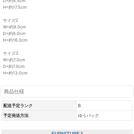
D=約9.5cm
H=約17.5cm
サイズ2
W=約9.0cm
D=約9.0cm
H=約16.0cm
サイズ3
W=約7.0cm
D=約7.0cm
H=約13.0cm
商品仕様
配送予定ランク
B
予定発送方法
ゆうパック
FURNITURE.1