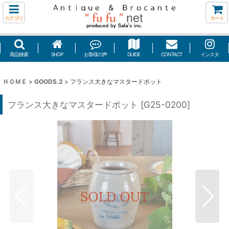
カテゴリ
カート
商品検索
SHOP
お客様の声
GUIDE
CONTACT
インスタ
ＨＯＭＥ
>
GOODS.2
>
フランス大きなマスタードポット
フランス大きなマスタードポット
[
G25-0200
]