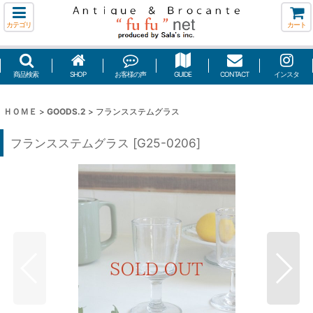
カテゴリ
カート
商品検索
SHOP
お客様の声
GUIDE
CONTACT
インスタ
ＨＯＭＥ
>
GOODS.2
>
フランスステムグラス
フランスステムグラス
[
G25-0206
]