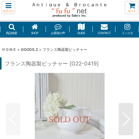
カテゴリ
カート
商品検索
SHOP
お客様の声
GUIDE
CONTACT
インスタ
ＨＯＭＥ
>
GOODS.2
>
フランス陶器製ピッチャー
フランス陶器製ピッチャー
[
G22-0419
]