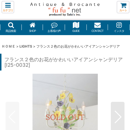
カテゴリ
カート
商品検索
SHOP
お客様の声
GUIDE
CONTACT
インスタ
ＨＯＭＥ
>
LIGHTS
>
フランス２色のお花がかわいいアイアンシャンデリア
フランス２色のお花がかわいいアイアンシャンデリア
[
I25-0032
]