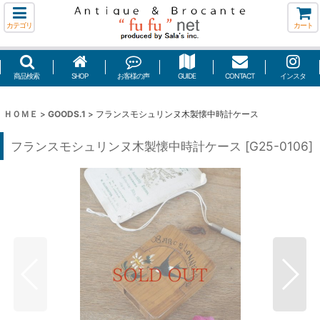
カテゴリ
カート
商品検索
SHOP
お客様の声
GUIDE
CONTACT
インスタ
ＨＯＭＥ
>
GOODS.1
>
フランスモシュリンヌ木製懐中時計ケース
フランスモシュリンヌ木製懐中時計ケース
[
G25-0106
]