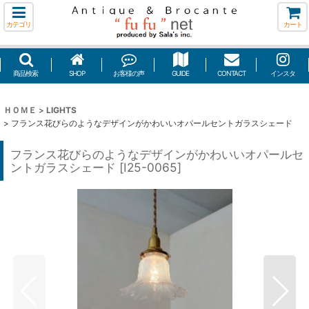
カテゴリ
カート
商品検索
SHOP
お客様の声
GUIDE
CONTACT
インスタ
ＨＯＭＥ
>
LIGHTS
>
フランス花びらのようなデザインがかわいいオパールセントガラスシェード
フランス花びらのようなデザインがかわいいオパールセ
ントガラスシェード
[
I25-0065
]