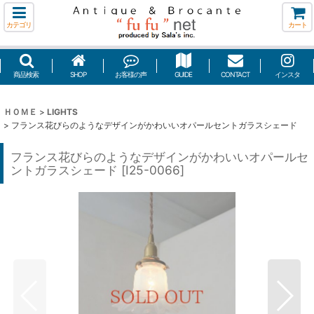
カテゴリ
カート
商品検索
SHOP
お客様の声
GUIDE
CONTACT
インスタ
ＨＯＭＥ
>
LIGHTS
>
フランス花びらのようなデザインがかわいいオパールセントガラスシェード
フランス花びらのようなデザインがかわいいオパールセ
ントガラスシェード
[
I25-0066
]